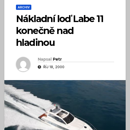
ARCHIV
Nákladní loď Labe 11
konečně nad
hladinou
Napsal
Petr
ŘÍJ 18, 2000