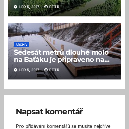
němž chybí voda
LED 5, 2017
PETR
ARCHIV
Šedesát metrů dlouhé molo
na Baťáku je připraveno na
první lodě a houseboaty
LED 5, 2017
PETR
Napsat komentář
Pro přidávání komentářů se musíte nejdříve