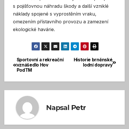
s pojišťovnou náhradu škody a další vzniklé
náklady spojené s vyprostěním vraku,
omezením přístavního provozu a zamezení
ekologické havárie.
Sportovní a rekreační
Historie brněnské
Navigace
vznášedlo Hov
lodní dopravy
PodTM
pro
příspěvek
Napsal
Petr