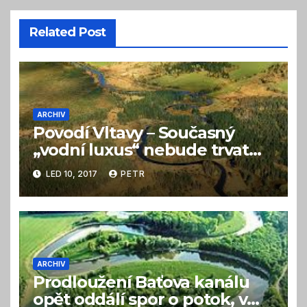
Related Post
ARCHIV
Povodí Vltavy – Současný
„vodní luxus“ nebude trvat
věčně
LED 10, 2017
PETR
ARCHIV
Prodloužení Baťova kanálu
opět oddálí spor o potok, v