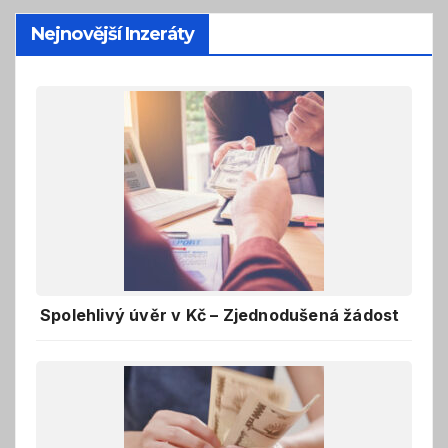
Nejnovější Inzeráty
Spolehlivý úvěr v Kč – Zjednodušená žádost