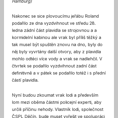
Hamburg)
Nakonec se sice plovoucímu jeřábu Roland
podařilo ze dna vyzdvihnout ve středu 28.
ledna zádní část plavidla se strojovnou a a
kormidelní kabinou ale vrak byl příliš těžký a
tak musel být spuštěn znovu na dno, byly do
něj byly vyvrtány další otvory, aby z plavidla
mohlo odtéci více vody a vrak se nadlehčil. V
čtvrtek se podařilo vyzdvihnout zadní část
definitivně a v pátek se podařilo totéž i s přední
částí plavidla.
Nyní budou zkoumat vrak lodi a především
lom mezi oběma částmi policejní experti, aby
určili příčinu nehody. Vlastník lodi, společnost
ČSPL Děčín, bude muset vyřešit ve spolupráci