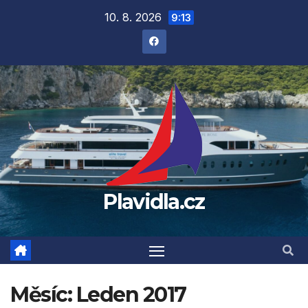
Přejít
10. 8. 2026
9:13
na
obsah
Plavidla.cz
Měsíc:
Leden 2017