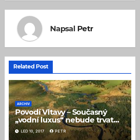
příspěvek
Napsal
Petr
Related Post
ARCHIV
Povodí Vltavy – Současný
„vodní luxus“ nebude trvat
věčně
LED 10, 2017
PETR