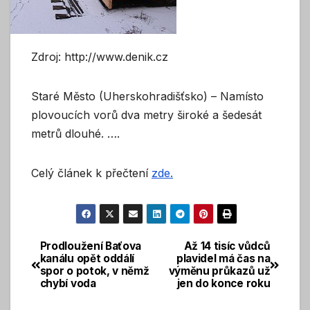
Zdroj: http://www.denik.cz
Staré Město (Uherskohradišťsko) – Namísto
plovoucích vorů dva metry široké a šedesát
metrů dlouhé. ….
Celý článek k přečtení
zde.
Prodloužení Baťova
Až 14 tisíc vůdců
Navigace
kanálu opět oddálí
plavidel má čas na
spor o potok, v němž
výměnu průkazů už
pro
chybí voda
jen do konce roku