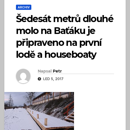
ARCHIV
Šedesát metrů dlouhé
molo na Baťáku je
připraveno na první
lodě a houseboaty
Napsal
Petr
LED 5, 2017