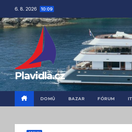
Přejít
6. 8. 2026
10:09
na
obsah
Plavidla.cz
DOMŮ
BAZAR
FÓRUM
I