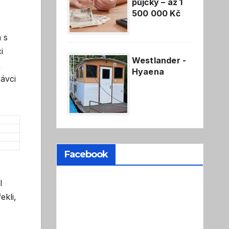
půjčky – až 1
500 000 Kč
 s
i
Westlander -
,
Hyaena
ávci
Facebook
l
ekli,