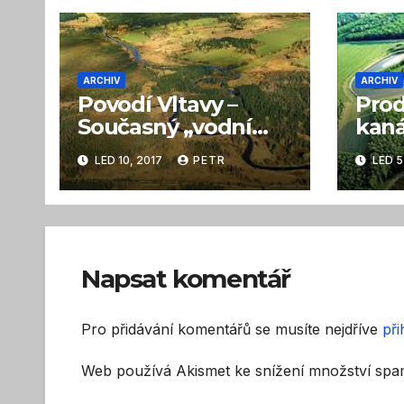
ARCHIV
ARCHIV
Povodí Vltavy –
Prod
Současný „vodní
kaná
luxus“ nebude trvat
spor
LED 10, 2017
PETR
LED 5
věčně
němž
Napsat komentář
Pro přidávání komentářů se musíte nejdříve
při
Web používá Akismet ke snížení množství sp