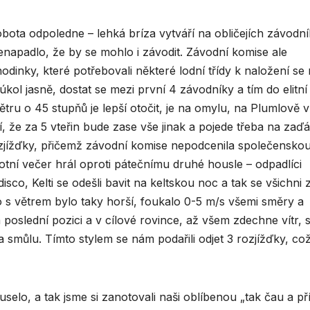
ota odpoledne – lehká bríza vytváří na obličejích závodn
enapadlo, že by se mohlo i závodit. Závodní komise ale
inky, které potřebovali některé lodní třídy k naložení se
úkol jasně, dostat se mezi první 4 závodníky a tím do elitní 
ětru o 45 stupňů je lepší otočit, je na omylu, na Plumlově v
, že za 5 vteřin bude zase vše jinak a pojede třeba na zaďá
zjížďky, přičemž závodní komise nepodcenila společensko
obotní večer hrál oproti pátečnímu druhé housle – odpadlíci
disco, Kelti se odešli bavit na keltskou noc a tak se všichni 
to s větrem bylo taky horší, foukalo 0-5 m/s všemi směry a
a poslední pozici a v cílové rovince, až všem zdechne vítr, 
a smůlu. Tímto stylem se nám podařili odjet 3 rozjížďky, co
elo, a tak jsme si zanotovali naši oblíbenou „tak čau a pří