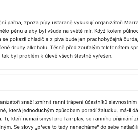
iční pařba, zpoza pípy ustaraně vykukují organizátoři Marra
o mělo pěnu a aby byl všude na světě mír. Když kolem půlnoc
 se pokazil chladič a z piva bude jen prachobyčejná čurda
dčené druhy alkoholu. Těsně před zoufalým telefonátem spr
 tak byl problém k úlevě všech šťastně vyřešen.
anizátoři snaží zmírnit ranní trápení účastníků slavnostním
né, která jednoduchým způsobem poradí žaludku, má-li dá
Ti, kteří nemají smysl pro fair-play, se ranního přijímání zř
dným. Se slovy „přece to tady nenecháme“ do sebe natlačili