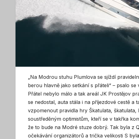
„Na Modrou stuhu Plumlova se sjíždí pravideln
berou hlavně jako setkání s přáteli“ – psalo 
Přátel nebylo málo a tak areál JK Prostějov pra
se nedostal, auta stála i na příjezdové cestě a t
vzpomenout pravidla hry Škatulata, škatulata, 
soustředěným optimistům, kteří se v takřka kom
že to bude na Modré stuze dobrý. Tak byla z Q 
očekávání organizátorů a trička velikosti S byla