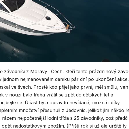
ě závodníci z Moravy i Čech, kteří tento prázdninový závo
se v jednom nejmenovaném deníku pár dní po ukončení akce.
skal ve švech. Prostě kdo přijel jako první, měl smůlu, ven
ak v nouzi bylo třeba vrátit se zpět do dětských let a
hejbejte se. Účast byla opravdu nevídaná, možná i díky
pletním množství přesunuli z Jedovnic, jelikož jim někdo ře
rázem nejpočetnější lodní třída s 25 závodníky, což předči
 opět nedostatkovým zbožím. (Příští rok si už ale určitě ty