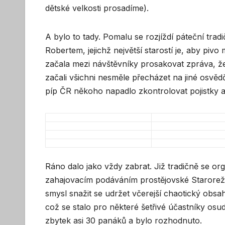
dětské velkosti prosadíme).
A bylo to tady. Pomalu se rozjíždí páteční trad
Robertem, jejichž největší starostí je, aby piv
začala mezi návštěvníky prosakovat zpráva, že
začali všichni nesměle přecházet na jiné osvě
píp ČR někoho napadlo zkontrolovat pojistky a
Ráno dalo jako vždy zabrat. Již tradičně se org
zahajovacím podáváním prostějovské Starorež
smysl snažit se udržet včerejší chaotický obsah. 
což se stalo pro některé šetřivé účastníky osu
zbytek asi 30 panáků a bylo rozhodnuto.