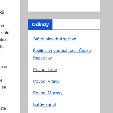
íků
Odkazy
 na
zlaté
Státní plavební správa
ítězí
k.
Ředitelství vodních cest České
u
Republiky
zase
Povodí Labe
se
Povodí Vltavy
ž se
Povodí Moravy
Baťův kanál
ště