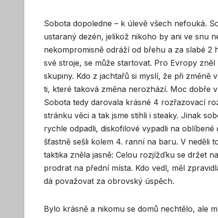
Sobota dopoledne – k úlevě všech nefouká. Sob
ustaraný dezén, jelikož nikoho by ani ve snu n
nekompromisně odráží od břehu a za slabé 2 hod
své stroje, se může startovat. Pro Evropy zněl 
skupiny. Kdo z jachtařů si myslí, že při změně v
ti, které taková změna nerozhází. Moc dobře ví
Sobota tedy darovala krásné 4 rozřazovací ro
stránku věci a tak jsme stihli i steaky. Jinak s
rychle odpadli, diskofilové vypadli na oblíbené 
šťastně sešli kolem 4. ranní na baru. V neděli 
taktika zněla jasně: Celou rozjížďku se držet n
prodrat na přední místa. Kdo vedl, měl zpravidl
dá považovat za obrovský úspěch.
Bylo krásně a nikomu se domů nechtělo, ale mus