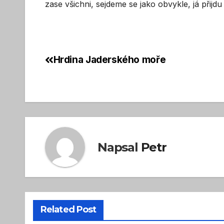
zase všichni, sejdeme se jako obvykle, já přijd
Hrdina Jaderského moře
Navigace
pro
příspěvek
Napsal
Petr
Related Post