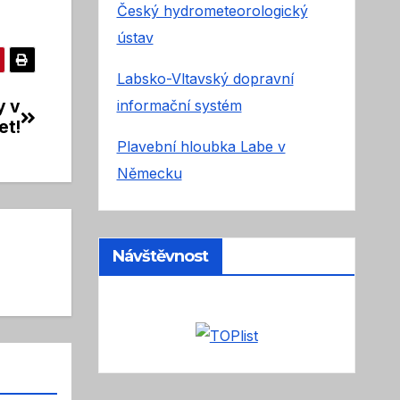
Český hydrometeorologický
ústav
Labsko-Vltavský dopravní
y v
informační systém
et!
Plavební hloubka Labe v
Německu
Návštěvnost