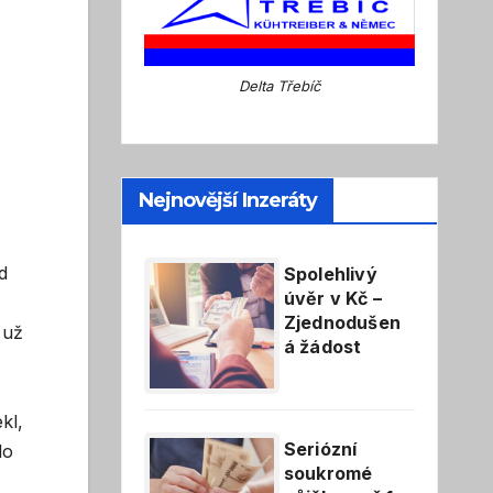
Delta Třebíč
Nejnovější Inzeráty
d
Spolehlivý
úvěr v Kč –
Zjednodušen
 už
á žádost
kl,
Seriózní
lo
soukromé