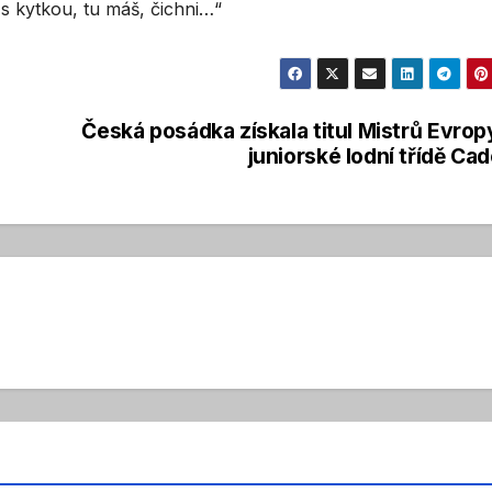
u s kytkou, tu máš, čichni…“
Česká posádka získala titul Mistrů Evrop
juniorské lodní třídě Cad