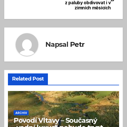
z paluby obdivovat i v
pro
zimních měsících
příspěvek
Napsal
Petr
Related Post
ARCHIV
Povodí Vltavy – Současný