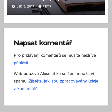
první lodě a houseboaty
LED 5, 2017
PETR
Napsat komentář
Pro přidávání komentářů se musíte nejdříve
přihlásit
.
Web používá Akismet ke snížení množství
spamu.
Zjistěte, jak jsou zpracovávány údaje
z komentářů.