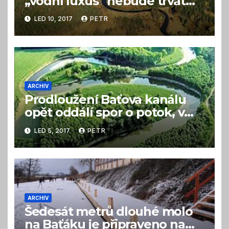
„vodní luxus“ nebude trvat
věčně
LED 10, 2017
PETR
ARCHIV
Prodloužení Baťova kanálu
opět oddálí spor o potok, v
němž chybí voda
LED 5, 2017
PETR
ARCHIV
Šedesát metrů dlouhé molo
na Baťáku je připraveno na