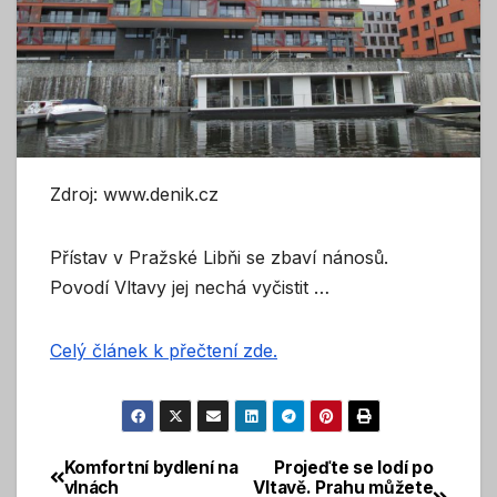
Zdroj: www.denik.cz
Přístav v Pražské Libňi se zbaví nánosů.
Povodí Vltavy jej nechá vyčistit …
Celý článek k přečtení zde.
Komfortní bydlení na
Projeďte se lodí po
Navigace
vlnách
Vltavě. Prahu můžete