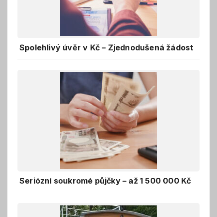
Spolehlivý úvěr v Kč – Zjednodušená žádost
Seriózní soukromé půjčky – až 1 500 000 Kč