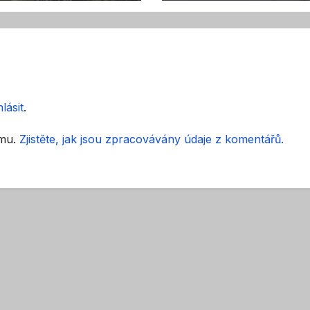
lodě a houseboa
hlásit
.
amu.
Zjistěte, jak jsou zpracovávány údaje z komentářů.