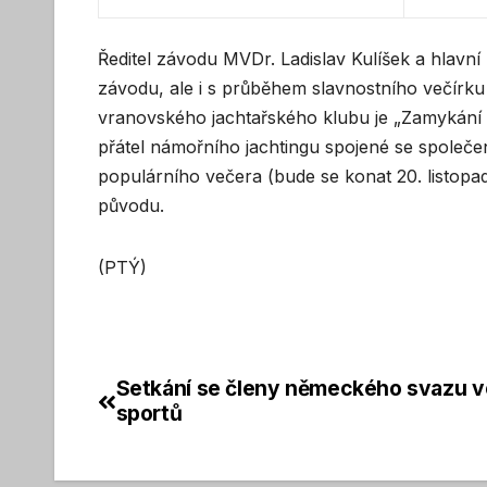
Ředitel závodu MVDr. Ladislav Kulíšek a hlavní
závodu, ale i s průběhem slavnostního večírku 
vranovského jachtařského klubu je „Zamykání Vr
přátel námořního jachtingu spojené se společ
populárního večera (bude se konat 20. listopa
původu.
(PTÝ)
Setkání se členy německého svazu 
Navigace
sportů
pro
příspěvek