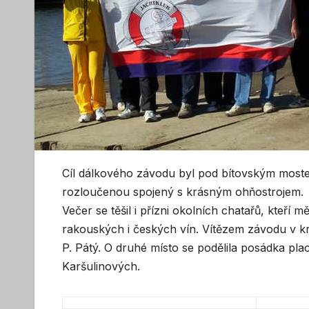
Cíl dálkového závodu byl pod bítovským moste
rozloučenou spojený s krásným ohňostrojem.
Večer se těšil i přízni okolních chatařů, kteř
rakouských i českých vín. Vítězem závodu v k
P. Pátý. O druhé místo se podělila posádka pla
Karšulinových.