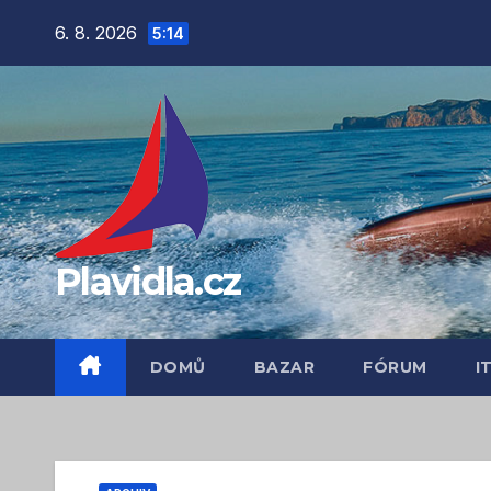
Přejít
6. 8. 2026
5:14
na
obsah
Plavidla.cz
DOMŮ
BAZAR
FÓRUM
I