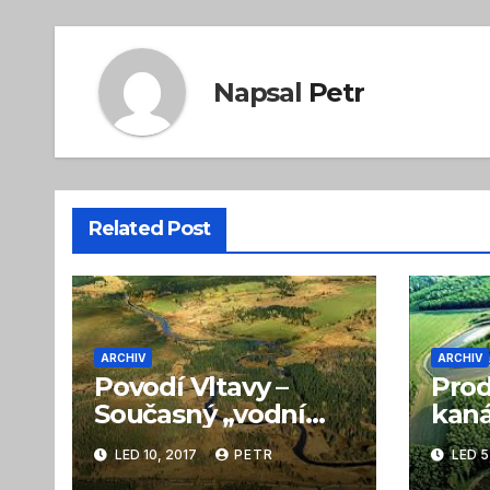
Napsal
Petr
Related Post
ARCHIV
ARCHIV
Povodí Vltavy –
Prod
Současný „vodní
kaná
luxus“ nebude trvat
spor
LED 10, 2017
PETR
LED 5
věčně
němž