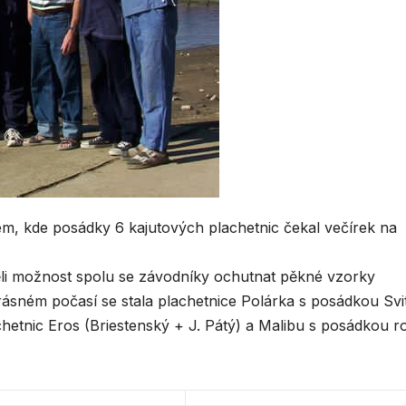
m, kde posádky 6 kajutových plachetnic čekal večírek na
í měli možnost spolu se závodníky ochutnat pěkné vzorky
rásném počasí se stala plachetnice Polárka s posádkou Svi
chetnic Eros (Briestenský + J. Pátý) a Malibu s posádkou r