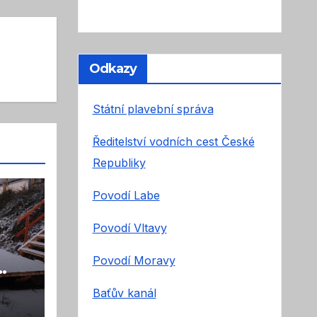
Odkazy
Státní plavební správa
Ředitelství vodních cest České
Republiky
Povodí Labe
Povodí Vltavy
Povodí Moravy
Baťův kanál
vní