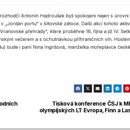
 rozhodčí Antonín Hadroušek byli spokojeni nejen s úrovni
v „Jordán portu“ v bítovské zátoce. Další akcí tohoto akti
anovské přehrady“, které proběhne 16. října a již IV. Set
enským večerem a s ochutnávkou příhraničních vín. Hoste
du) bude i paní Nina Ingrišová, manželka mořeplavce česk
vodních
Tisková konference ČSJ k M
olympijských LT Evropa, Finn a La