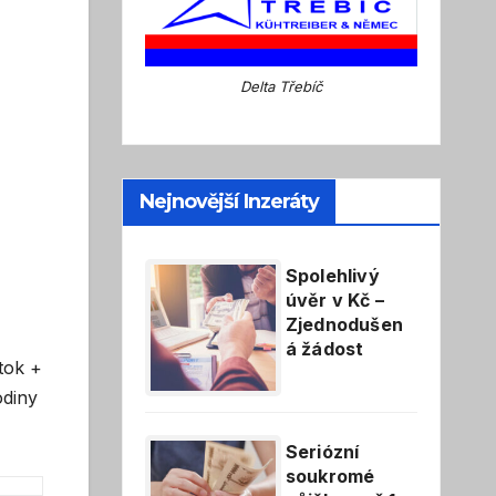
Delta Třebíč
Nejnovější Inzeráty
Spolehlivý
úvěr v Kč –
Zjednodušen
á žádost
tok +
odiny
Seriózní
soukromé