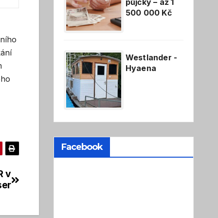
půjčky – až 1
500 000 Kč
vního
kání
Westlander -
m
Hyaena
ého
Facebook
R v
ser