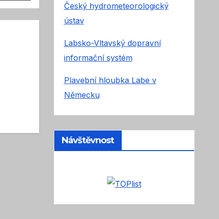
ty
Český hydrometeorologický
ústav
Labsko-Vltavský dopravní
informační systém
Plavební hloubka Labe v
Německu
Návštěvnost