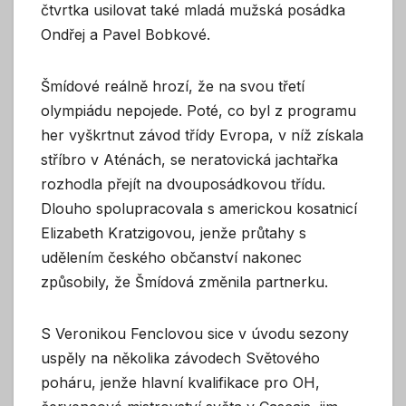
čtvrtka usilovat také mladá mužská posádka
Ondřej a Pavel Bobkové.
Šmídové reálně hrozí, že na svou třetí
olympiádu nepojede. Poté, co byl z programu
her vyškrtnut závod třídy Evropa, v níž získala
stříbro v Aténách, se neratovická jachtařka
rozhodla přejít na dvouposádkovou třídu.
Dlouho spolupracovala s americkou kosatnicí
Elizabeth Kratzigovou, jenže průtahy s
udělením českého občanství nakonec
způsobily, že Šmídová změnila partnerku.
S Veronikou Fenclovou sice v úvodu sezony
uspěly na několika závodech Světového
poháru, jenže hlavní kvalifikace pro OH,