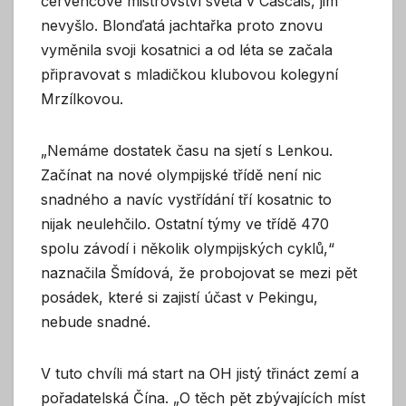
červencové mistrovství světa v Cascais, jim
nevyšlo. Blonďatá jachtařka proto znovu
vyměnila svoji kosatnici a od léta se začala
připravovat s mladičkou klubovou kolegyní
Mrzílkovou.
„Nemáme dostatek času na sjetí s Lenkou.
Začínat na nové olympijské třídě není nic
snadného a navíc vystřídání tří kosatnic to
nijak neulehčilo. Ostatní týmy ve třídě 470
spolu závodí i několik olympijských cyklů,“
naznačila Šmídová, že probojovat se mezi pět
posádek, které si zajistí účast v Pekingu,
nebude snadné.
V tuto chvíli má start na OH jistý třináct zemí a
pořadatelská Čína. „O těch pět zbývajících míst