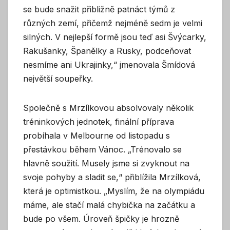
se bude snažit přibližně patnáct týmů z
různých zemí, přičemž nejméně sedm je velmi
silných. V nejlepší formě jsou teď asi Švýcarky,
Rakušanky, Španělky a Rusky, podceňovat
nesmíme ani Ukrajinky,“ jmenovala Šmídová
největší soupeřky.
Společně s Mrzílkovou absolvovaly několik
tréninkových jednotek, finální příprava
probíhala v Melbourne od listopadu s
přestávkou během Vánoc. „Trénovalo se
hlavně soužití. Musely jsme si zvyknout na
svoje pohyby a sladit se,“ přiblížila Mrzílková,
která je optimistkou. „Myslím, že na olympiádu
máme, ale stačí malá chybička na začátku a
bude po všem. Úroveň špičky je hrozně