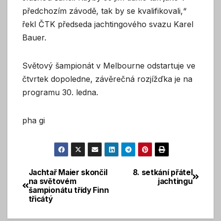
předchozím závodě, tak by se kvalifikovali,“
řekl ČTK předseda jachtingového svazu Karel
Bauer.
Světový šampionát v Melbourne odstartuje ve
čtvrtek dopoledne, závěrečná rozjížďka je na
programu 30. ledna.
pha gi
Jachtař Maier skončil
8. setkání přátel
Navigace
na světovém
jachtingu
šampionátu třídy Finn
pro
třicátý
příspěvek