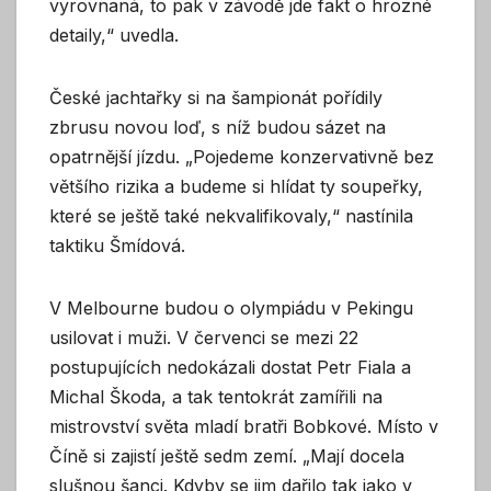
vyrovnaná, to pak v závodě jde fakt o hrozné
detaily,“ uvedla.
České jachtařky si na šampionát pořídily
zbrusu novou loď, s níž budou sázet na
opatrnější jízdu. „Pojedeme konzervativně bez
většího rizika a budeme si hlídat ty soupeřky,
které se ještě také nekvalifikovaly,“ nastínila
taktiku Šmídová.
V Melbourne budou o olympiádu v Pekingu
usilovat i muži. V červenci se mezi 22
postupujících nedokázali dostat Petr Fiala a
Michal Škoda, a tak tentokrát zamířili na
mistrovství světa mladí bratři Bobkové. Místo v
Číně si zajistí ještě sedm zemí. „Mají docela
slušnou šanci. Kdyby se jim dařilo tak jako v