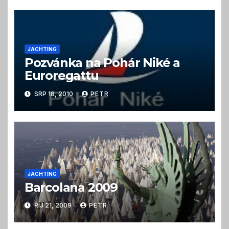
JACHTING
Pozvánka na Pohár Niké a
Euroregattu
SRP 18, 2010
PETR
JACHTING
Barcolana 2009
ŘÍJ 21, 2009
PETR