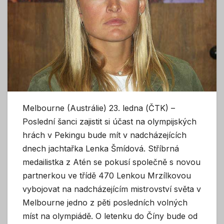
Melbourne (Austrálie) 23. ledna (ČTK) –
Poslední šanci zajistit si účast na olympijských
hrách v Pekingu bude mít v nadcházejících
dnech jachtařka Lenka Šmídová. Stříbrná
medailistka z Atén se pokusí společně s novou
partnerkou ve třídě 470 Lenkou Mrzílkovou
vybojovat na nadcházejícím mistrovství světa v
Melbourne jedno z pěti posledních volných
míst na olympiádě. O letenku do Číny bude od