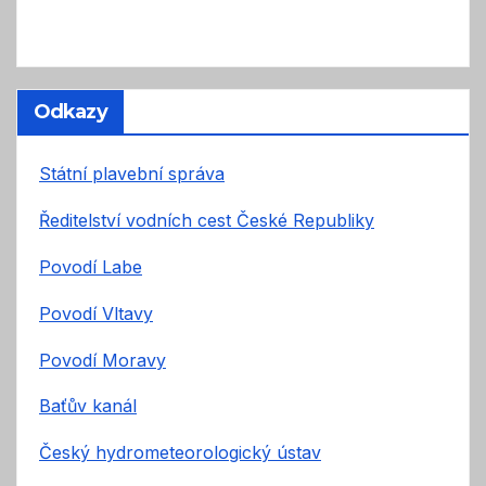
Odkazy
Státní plavební správa
Ředitelství vodních cest České Republiky
Povodí Labe
Povodí Vltavy
Povodí Moravy
Baťův kanál
Český hydrometeorologický ústav