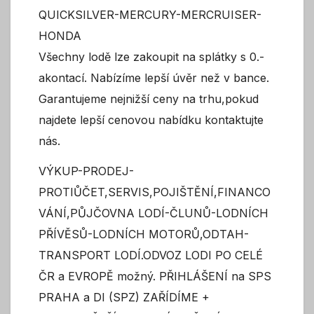
QUICKSILVER-MERCURY-MERCRUISER-
HONDA
Všechny lodě lze zakoupit na splátky s 0.-
akontací. Nabízíme lepší úvěr než v bance.
Garantujeme nejnižší ceny na trhu,pokud
najdete lepší cenovou nabídku kontaktujte
nás.
VÝKUP-PRODEJ-
PROTIŮČET,SERVIS,POJIŠTĚNÍ,FINANCO
VÁNÍ,PŮJČOVNA LODÍ-ČLUNŮ-LODNÍCH
PŘÍVĚSŮ-LODNÍCH MOTORŮ,ODTAH-
TRANSPORT LODÍ.ODVOZ LODI PO CELÉ
ČR a EVROPĚ možný. PŘIHLÁŠENÍ na SPS
PRAHA a DI (SPZ) ZAŘÍDÍME +