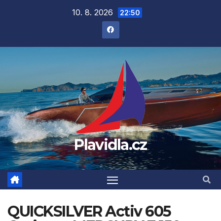
Přejít
10. 8. 2026
22:50
na
obsah
Plavidla.cz
QUICKSILVER Activ 605