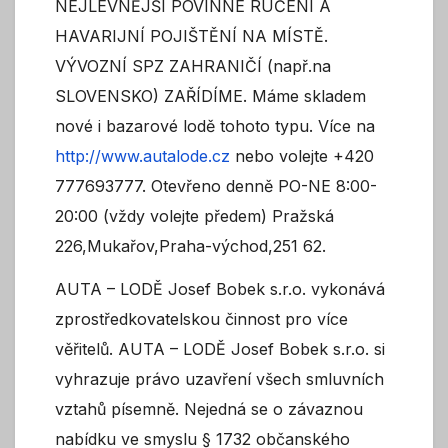
NEJLEVNĚJŠÍ POVINNÉ RUČENÍ A
HAVARIJNÍ POJIŠTĚNÍ NA MÍSTĚ.
VÝVOZNÍ SPZ ZAHRANIČÍ (např.na
SLOVENSKO) ZAŘÍDÍME. Máme skladem
nové i bazarové lodě tohoto typu. Více na
http://www.autalode.cz
nebo volejte +420
777693777. Otevřeno denně PO-NE 8:00-
20:00 (vždy volejte předem) Pražská
226,Mukařov,Praha-východ,251 62.
AUTA – LODĚ Josef Bobek s.r.o. vykonává
zprostředkovatelskou činnost pro více
věřitelů. AUTA – LODĚ Josef Bobek s.r.o. si
vyhrazuje právo uzavření všech smluvních
vztahů písemně. Nejedná se o závaznou
nabídku ve smyslu § 1732 občanského