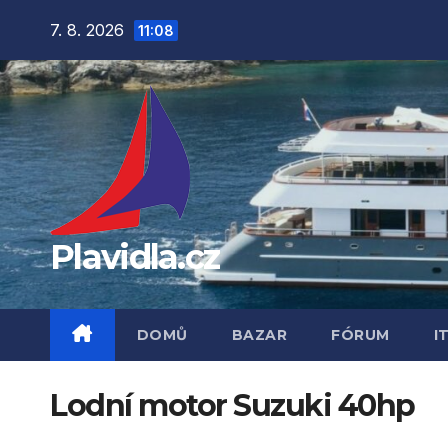
Přejít
7. 8. 2026
11:08
na
obsah
Plavidla.cz
DOMŮ
BAZAR
FÓRUM
I
Lodní motor Suzuki 40hp