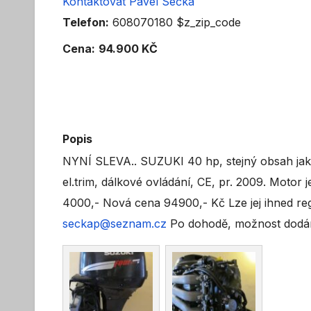
Kontaktovat Pavel Sečka
Telefon:
608070180 $z_zip_code
Cena:
94.900 KČ
Popis
NYNÍ SLEVA.. SUZUKI 40 hp, stejný obsah jako 50
el.trim, dálkové ovládání, CE, pr. 2009. Motor
4000,- Nová cena 94900,- Kč Lze jej ihned re
seckap@seznam.cz
Po dohodě, možnost dodán