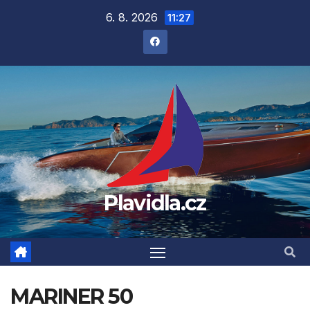
Přejít
6. 8. 2026
11:27
na
obsah
Plavidla.cz
MARINER 50