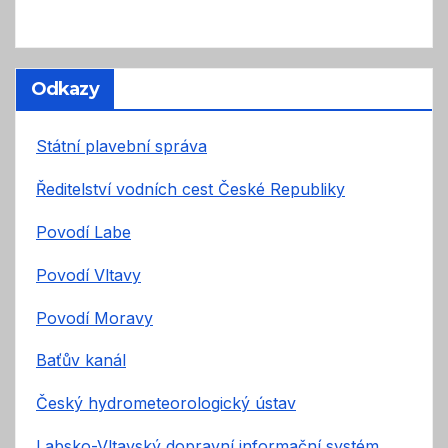
Odkazy
Státní plavební správa
Ředitelství vodních cest České Republiky
Povodí Labe
Povodí Vltavy
Povodí Moravy
Baťův kanál
Český hydrometeorologický ústav
Labsko-Vltavský dopravní informační systém