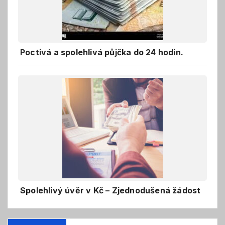
Poctivá a spolehlivá půjčka do 24 hodin.
Spolehlivý úvěr v Kč – Zjednodušená žádost