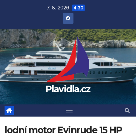
Přejít
7. 8. 2026
4:30
na
obsah
Plavidla.cz
lodní motor Evinrude 15 HP