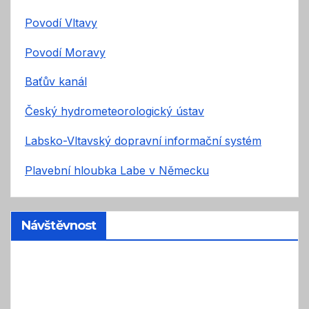
Povodí Vltavy
Povodí Moravy
Baťův kanál
Český hydrometeorologický ústav
Labsko-Vltavský dopravní informační systém
Plavební hloubka Labe v Německu
Návštěvnost