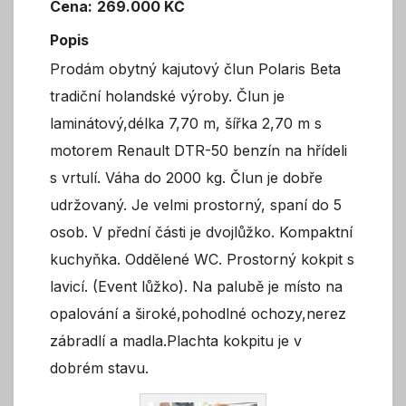
Cena:
269.000 KČ
Popis
Prodám obytný kajutový člun Polaris Beta
tradiční holandské výroby. Člun je
laminátový,délka 7,70 m, šířka 2,70 m s
motorem Renault DTR-50 benzín na hřídeli
s vrtulí. Váha do 2000 kg. Člun je dobře
udržovaný. Je velmi prostorný, spaní do 5
osob. V přední části je dvojlůžko. Kompaktní
kuchyňka. Oddělené WC. Prostorný kokpit s
lavicí. (Event lůžko). Na palubě je místo na
opalování a široké,pohodlné ochozy,nerez
zábradlí a madla.Plachta kokpitu je v
dobrém stavu.