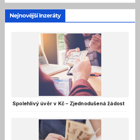
Nejnovější Inzeráty
Spolehlivý úvěr v Kč – Zjednodušená žádost