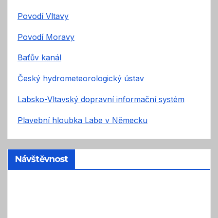
Povodí Vltavy
Povodí Moravy
Baťův kanál
Český hydrometeorologický ústav
Labsko-Vltavský dopravní informační systém
Plavební hloubka Labe v Německu
Návštěvnost