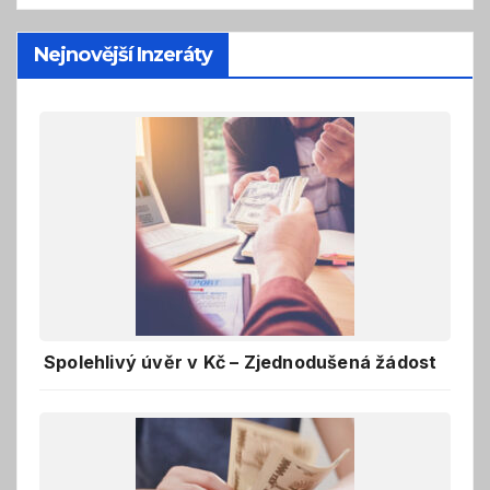
Nejnovější Inzeráty
Spolehlivý úvěr v Kč – Zjednodušená žádost