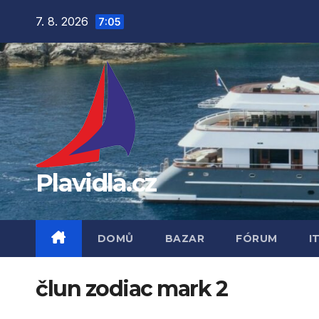
Přejít
7. 8. 2026
7:05
na
obsah
Plavidla.cz
DOMŮ
BAZAR
FÓRUM
I
člun zodiac mark 2