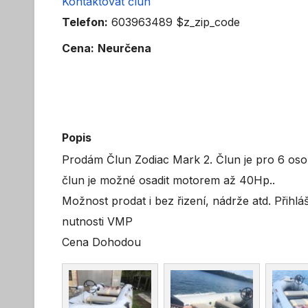
Kontaktovat člun
Telefon:
603963489 $z_zip_code
Cena:
Neurčena
Popis
Prodám Člun Zodiac Mark 2. Člun je pro 6 osob,
člun je možné osadit motorem až 40Hp..
Možnost prodat i bez řizení, nádrže atd. Přihl
nutnosti VMP
Cena Dohodou