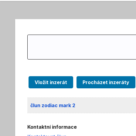
Search
for:
Vložit inzerát
Procházet inzeráty
člun zodiac mark 2
Kontaktní informace