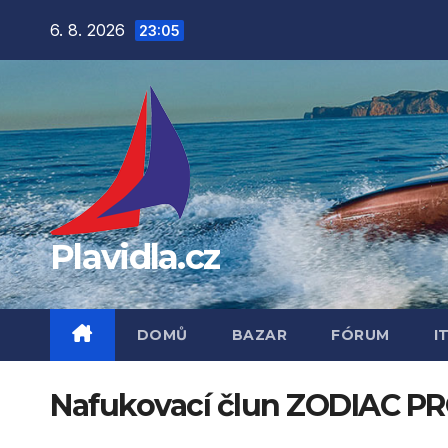
Přejít
6. 8. 2026
23:05
na
obsah
Plavidla.cz
DOMŮ
BAZAR
FÓRUM
I
Nafukovací člun ZODIAC P