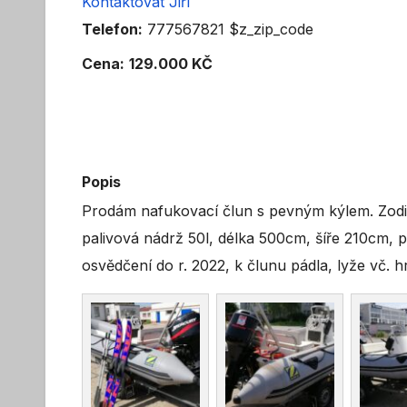
Kontaktovat Jiří
Telefon:
777567821 $z_zip_code
Cena:
129.000 KČ
Popis
Prodám nafukovací člun s pevným kýlem. Zod
palivová nádrž 50l, délka 500cm, šíře 210cm, 
osvědčení do r. 2022, k člunu pádla, lyže vč. 