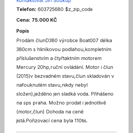
Kontaktovat Jiří Soukup
Telefon:
603725680 $z_zip_code
Cena:
75.000 KČ
Popis
Prodám člunD380 výrobce Boat007 délka
380cm s hliníkovou podlahou,kompletním
příslušenstvím a čtyřtaktním motorem
Mercury 20hp,ruční ovládání. Motor i člun
(2015)v bezvadném stavu,člun skladován v
nafouknutém stavu,nikdy nebyl
složen),ježděno jen sladká voda. Přihášeno
na sps praha. Možno prodat i jednotlivě
(motor,člun) Dohoda na ceně
jistá.Pořizovací cena byla 110tis.