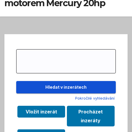
motorem Mercury 20hp
Search
for:
Pokročilé vyhledávání
Vložit inzerát
Procházet
inzeráty