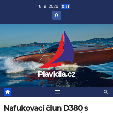
Přejít
8. 8. 2026
0:21
na
obsah
Plavidla.cz
Nafukovací člun D380 s