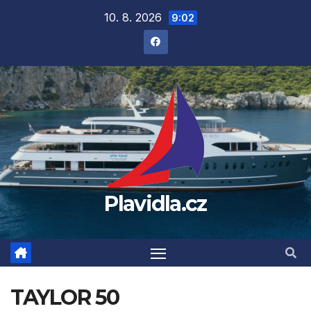
Přejít
10. 8. 2026
9:02
na
obsah
Plavidla.cz
TAYLOR 50