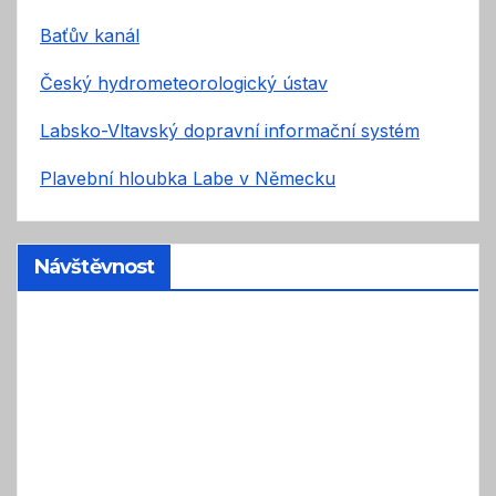
Baťův kanál
Český hydrometeorologický ústav
Labsko-Vltavský dopravní informační systém
Plavební hloubka Labe v Německu
Návštěvnost