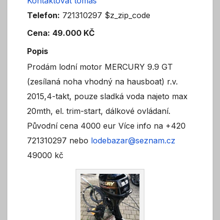
Kontaktovat tomas
Telefon:
721310297 $z_zip_code
Cena:
49.000 KČ
Popis
Prodám lodní motor MERCURY 9.9 GT
(zesílaná noha vhodný na hausboat) r.v.
2015,4-takt, pouze sladká voda najeto max
20mth, el. trim-start, dálkové ovládaní.
Původní cena 4000 eur Více info na +420
721310297 nebo
lodebazar@seznam.cz
49000 kč