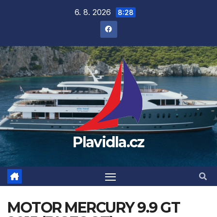
Přejít
6. 8. 2026
8:28
na
obsah
Plavidla.cz
MOTOR MERCURY 9.9 GT