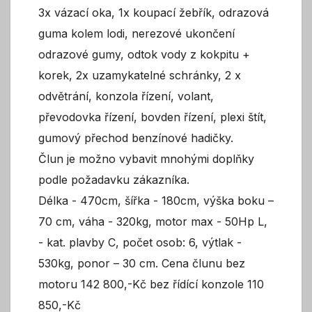
3x vázací oka, 1x koupací žebřík, odrazová
guma kolem lodi, nerezové ukončení
odrazové gumy, odtok vody z kokpitu +
korek, 2x uzamykatelné schránky, 2 x
odvětrání, konzola řízení, volant,
převodovka řízení, bovden řízení, plexi štít,
gumový přechod benzínové hadičky.
Člun je možno vybavit mnohými doplňky
podle požadavku zákazníka.
Délka - 470cm, šířka - 180cm, výška boku –
70 cm, váha - 320kg, motor max - 50Hp L,
- kat. plavby C, počet osob: 6, výtlak -
530kg, ponor – 30 cm. Cena člunu bez
motoru 142 800,-Kč bez řídící konzole 110
850,-Kč