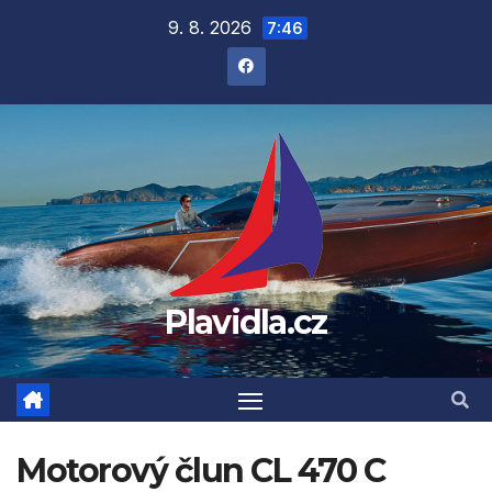
Přejít
9. 8. 2026
7:46
na
obsah
Plavidla.cz
Motorový člun CL 470 C