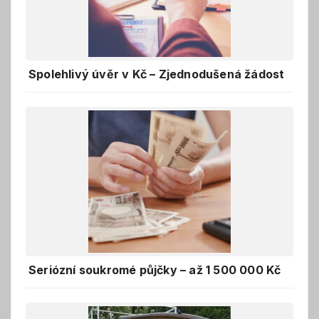
Spolehlivý úvěr v Kč – Zjednodušená žádost
Seriózní soukromé půjčky – až 1 500 000 Kč