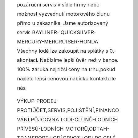
pozáruční servis v sídle firmy nebo
možnost vyzvednutí motorového člunu
přímo u zákazníka. Jsme autorizovaný
servis BAYLINER- QUICKSILVER-
MERCURY-MERCRUISER-HONDA
Všechny lodě lze zakoupit na splátky s 0.-
akontací. Nabízíme lepší úvěr než v bance.
100% záruka nejnižší ceny na trhu,pokud
najdete lepší cenovou nabídku kontaktujte
nás.
VÝKUP-PRODEJ-
PROTIŮČET,SERVIS,POJIŠTĚNÍ,FINANCO
VÁNÍ,PŮJČOVNA LODÍ-ČLUNŮ-LODNÍCH
PŘÍVĚSŮ-LODNÍCH MOTORŮ,ODTAH-