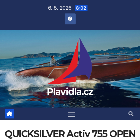
Přejít
6. 8. 2026
8:02
na
obsah
Plavidla.cz
QUICKSILVER Activ 755 OPEN