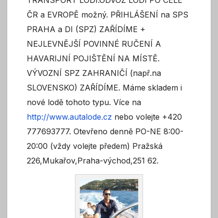
TRANSPORT LODÍ.ODVOZ LODI PO CELÉ
ČR a EVROPĚ možný. PŘIHLÁŠENÍ na SPS
PRAHA a DI (SPZ) ZAŘÍDÍME +
NEJLEVNĚJŠÍ POVINNÉ RUČENÍ A
HAVARIJNÍ POJIŠTĚNÍ NA MÍSTĚ.
VÝVOZNÍ SPZ ZAHRANIČÍ (např.na
SLOVENSKO) ZAŘÍDÍME. Máme skladem i
nové lodě tohoto typu. Více na
http://www.autalode.cz
nebo volejte +420
777693777. Otevřeno denně PO-NE 8:00-
20:00 (vždy volejte předem) Pražská
226,Mukařov,Praha-východ,251 62.