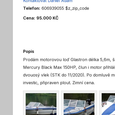
Kontaktovat Daniel Adam
Telefon:
606939055 $z_zip_code
Cena:
95.000 KČ
Popis
Prodám motorovou loď Glastron délka 5,6m, ší
Mercury Black Max 150HP, člun i motor přihlá
dvouosý vlek (STK do 11/2020). Po domluvě m
investic, připraven plout. Zimní cena.