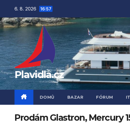
Přejít
6. 8. 2026
16:57
na
obsah
Plavidla.cz
DOMŮ
BAZAR
FÓRUM
I
Prodám Glastron, Mercury 1