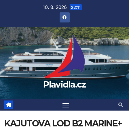
Přejít
10. 8. 2026
22:11
na
obsah
Plavidla.cz
KAJUTOVA LOD B2 MARINE+