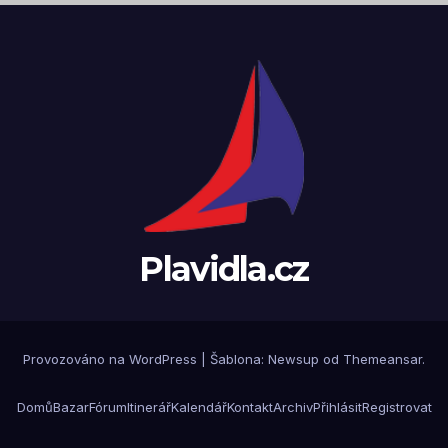
Plavidla.cz
Provozováno na WordPress
|
Šablona:
Newsup
od
Themeansar
.
Domů
Bazar
Fórum
Itinerář
Kalendář
Kontakt
Archiv
Přihlásit
Registrovat