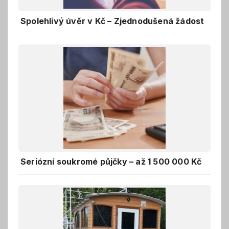
Spolehlivý úvěr v Kč – Zjednodušená žádost
Seriózní soukromé půjčky – až 1 500 000 Kč