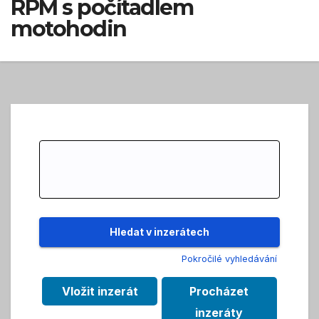
RPM s počítadlem
motohodin
Search
for:
Pokročilé vyhledávání
Vložit inzerát
Procházet
inzeráty