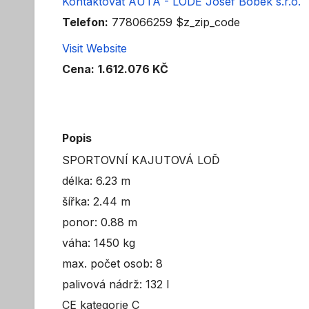
Kontaktovat AUTA - LODĚ Josef Bobek s.r.o.
Telefon:
778066259 $z_zip_code
Visit Website
Cena:
1.612.076 KČ
Popis
SPORTOVNÍ KAJUTOVÁ LOĎ
délka: 6.23 m
šířka: 2.44 m
ponor: 0.88 m
váha: 1450 kg
max. počet osob: 8
palivová nádrž: 132 l
CE kategorie C