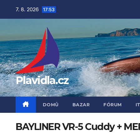
Přejít
7. 8. 2026
17:53
na
obsah
Plavidla.cz
DOMŮ
BAZAR
FÓRUM
I
BAYLINER VR-5 Cuddy + MER