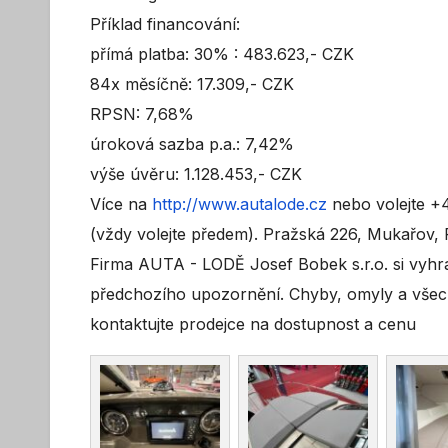
Příklad financování:
přímá platba: 30% : 483.623,- CZK
84x měsíčně: 17.309,- CZK
RPSN: 7,68%
úroková sazba p.a.: 7,42%
výše úvěru: 1.128.453,- CZK
Více na
http://www.autalode.cz
nebo volejte +
(vždy volejte předem). Pražská 226, Mukařov,
Firma AUTA - LODĚ Josef Bobek s.r.o. si vyh
předchozího upozornění. Chyby, omyly a vše
kontaktujte prodejce na dostupnost a cenu