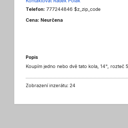
Kontaktovat Radek Polák
Telefon:
777244846 $z_zip_code
Cena:
Neurčena
Popis
Koupím jedno nebo dvě tato kola, 14", rozteč 
Zobrazení inzerátu: 24