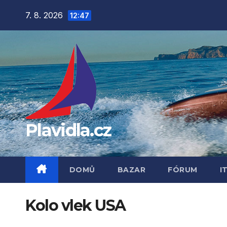
Přejít
7. 8. 2026
12:47
na
obsah
Plavidla.cz
DOMŮ
BAZAR
FÓRUM
I
Kolo vlek USA