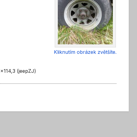
Kliknutím obrázek zvětšíte.
5x114,3 (jeepZJ)