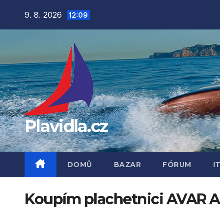
Přejít
9. 8. 2026
12:09
na
obsah
Plavidla.cz
DOMŮ
BAZAR
FÓRUM
I
Koupím plachetnici AVAR 