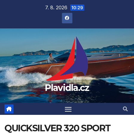
Přejít
7. 8. 2026
10:29
na
obsah
Plavidla.cz
QUICKSILVER 320 SPORT