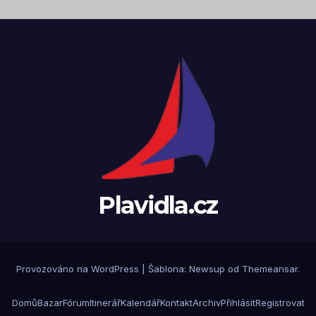
Plavidla.cz
Provozováno na WordPress
|
Šablona:
Newsup
od
Themeansar
.
Domů
Bazar
Fórum
Itinerář
Kalendář
Kontakt
Archiv
Přihlásit
Registrovat