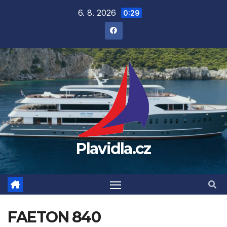
Přejít
6. 8. 2026
0:29
na
obsah
Plavidla.cz
FAETON 840