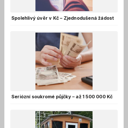
Spolehlivý úvěr v Kč – Zjednodušená žádost
Seriózní soukromé půjčky – až 1 500 000 Kč