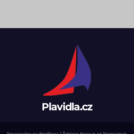
Plavidla.cz
Provozováno na WordPress
|
Šablona:
Newsup
od
Themeansar
.