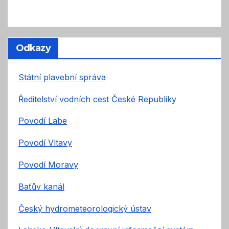
Odkazy
Státní plavební správa
Ředitelství vodních cest České Republiky
Povodí Labe
Povodí Vltavy
Povodí Moravy
Baťův kanál
Český hydrometeorologický ústav