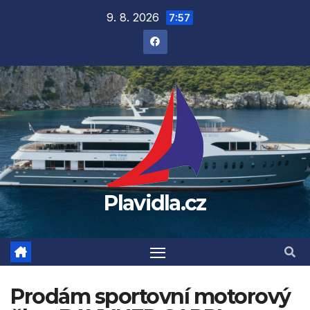
Přejít
9. 8. 2026
7:57
na
obsah
Plavidla.cz
Prodám sportovní motorový