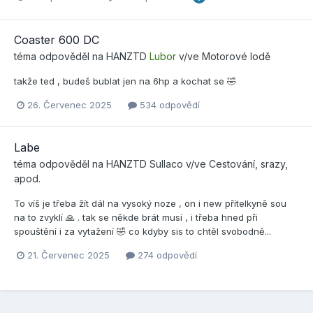
Coaster 600 DC
téma odpověděl na
HANZTD
Lubor
v/ve
Motorové lodě
takže ted , budeš bublat jen na 6hp a kochat se 🤣
26. Červenec 2025
534 odpovědí
Labe
téma odpověděl na
HANZTD
Sullaco
v/ve
Cestování, srazy,
apod.
To víš je třeba žít dál na vysoký noze , on i new přítelkyně sou
na to zvyklí 🙏 . tak se někde brát musí , i třeba hned při
spouštění i za vytažení 🤣 co kdyby sis to chtěl svobodně...
21. Červenec 2025
274 odpovědí