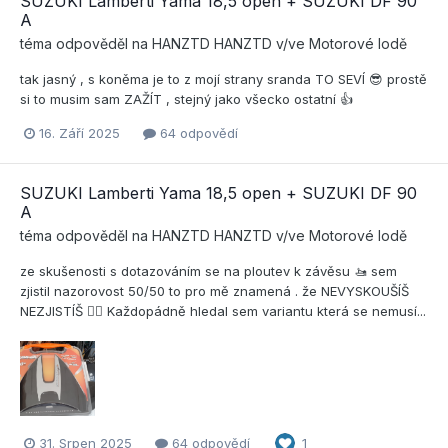
SUZUKI Lamberti Yama 18,5 open + SUZUKI DF 90
A
téma odpověděl na
HANZTD
HANZTD
v/ve
Motorové lodě
tak jasný , s koněma je to z mojí strany sranda TO SEVÍ 😎 prostě
si to musim sam ZAŽÍT , stejný jako všecko ostatní 👍
16. Září 2025
64 odpovědí
SUZUKI Lamberti Yama 18,5 open + SUZUKI DF 90
A
téma odpověděl na
HANZTD
HANZTD
v/ve
Motorové lodě
ze skušenosti s dotazováním se na ploutev k závěsu 🚤 sem
zjistil nazorovost 50/50 to pro mě znamená . že NEVYSKOUŠÍŠ
NEZJISTÍŠ 🤷‍♀️ Každopádně hledal sem variantu která se nemusí...
31. Srpen 2025
64 odpovědí
1