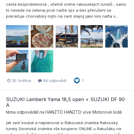
cesta bezproblemová , včetně online rakouskejch tunelů , samo
to navede na zelenej pruh načte spz a bez přerušení se
pokračuje chorvatský mýto na cent stejný jako loni nafta v...
30. května
64 odpovědí
1
SUZUKI Lamberti Yama 18,5 open + SUZUKI DF 90
A
téma odpověděl na
HANZTD
HANZTD
v/ve
Motorové lodě
jak sem koukal a naplanoval si Rakouská znamka Rakouský
tunely Slovinská známka vše koupeno ONLINE u Rakušáku na