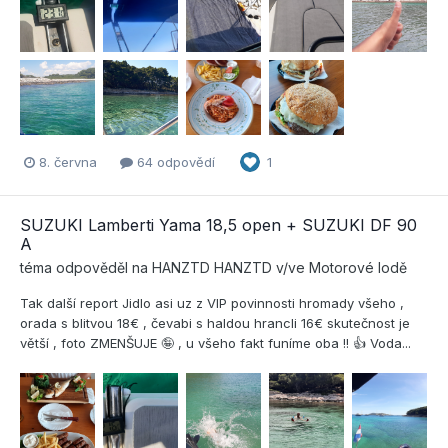
8. června
64 odpovědí
1
SUZUKI Lamberti Yama 18,5 open + SUZUKI DF 90
A
téma odpověděl na
HANZTD
HANZTD
v/ve
Motorové lodě
Tak další report Jidlo asi uz z VIP povinnosti hromady všeho ,
orada s blitvou 18€ , čevabi s haldou hrancli 16€ skutečnost je
větší , foto ZMENŠUJE 🤪 , u všeho fakt funíme oba !! 👍 Voda...