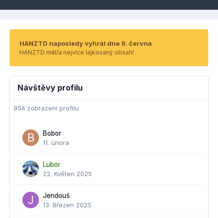
HANZTD naposledy vyhrál dne 9. června
HANZTD měl/a nejvíce lajkovaný obsah!
Návštěvy profilu
954 zobrazení profilu
Bobor
11. února
Lubor
22. Květen 2025
Jendouš
13. Březen 2025