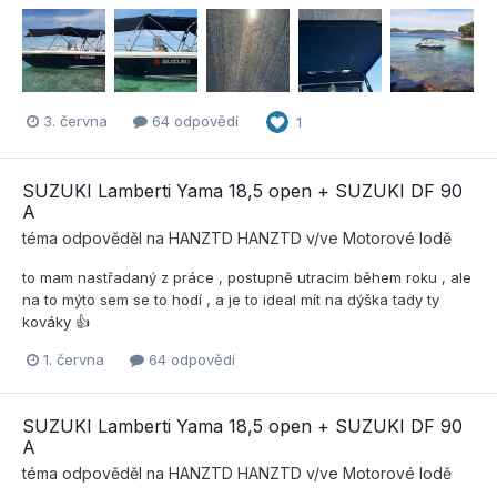
3. června
64 odpovědí
1
SUZUKI Lamberti Yama 18,5 open + SUZUKI DF 90
A
téma odpověděl na
HANZTD
HANZTD
v/ve
Motorové lodě
to mam nastřadaný z práce , postupně utracim během roku , ale
na to mýto sem se to hodí , a je to ideal mít na dýška tady ty
kováky 👍
1. června
64 odpovědí
SUZUKI Lamberti Yama 18,5 open + SUZUKI DF 90
A
téma odpověděl na
HANZTD
HANZTD
v/ve
Motorové lodě