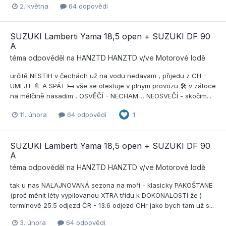
2. května
64 odpovědí
SUZUKI Lamberti Yama 18,5 open + SUZUKI DF 90
A
téma odpověděl na
HANZTD
HANZTD
v/ve
Motorové lodě
určitě NESTIH v čechách už na vodu nedavam , přijedu z CH -
UMEJT 🚿 A SPÁT 🛏️ vše se otestuje v plnym provozu 🛠️ v zátoce
na mělčině nasadim , OSVĚČÍ - NECHAM ,, NEOSVEČÍ - skočim...
11. února
64 odpovědí
1
SUZUKI Lamberti Yama 18,5 open + SUZUKI DF 90
A
téma odpověděl na
HANZTD
HANZTD
v/ve
Motorové lodě
tak u nas NALAJNOVANÁ sezona na moři - klasicky PAKOŠTANE
(proč měnit léty vypilovanou XTRA třídu k DOKONALOSTI že )
termínově 25.5 odjezd ČR - 13.6 odjezd CHr jako bych tam už s...
3. února
64 odpovědí