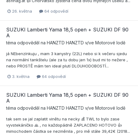
asfinag.at 👍 CHorvatsko zjištěná cena dvou mýtnejch useků a...
26. května
64 odpovědí
SUZUKI Lamberti Yama 18,5 open + SUZUKI DF 90
A
téma odpověděl na
HANZTD
HANZTD
v/ve
Motorové lodě
já NEbenzínkuju , mam 3 kanystry (22L) nebo si k večeru sjedu
na normální tankštelu (ale za tu dobu jen 1x) bud mi to nežere ,
nebo PROSTĚ mám ten ideal plutí DLOUHODOBOSTÍ...
3. května
64 odpovědí
SUZUKI Lamberti Yama 18,5 open + SUZUKI DF 90
A
téma odpověděl na
HANZTD
HANZTD
v/ve
Motorové lodě
tak sem se jal zaplatit vinětu na necky 💰 TWL to bylo zase
vyvstekáníčko 🙏 , no každopádně ZAPLACENO HOTOVO 👍
mimochodem částka se nezměnila , pro mě stále 39,42€ (2018...