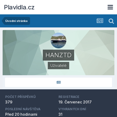
Plavidla.cz
Úvodní stránka
HANZTD
Uživatelé
POČET PŘÍSPĚVKŮ
REGISTRACE
379
19. Červenec 2017
POSLEDNÍ NÁVŠTĚVA
VYHRANÝCH DNÍ
Před 20 hodinami
31