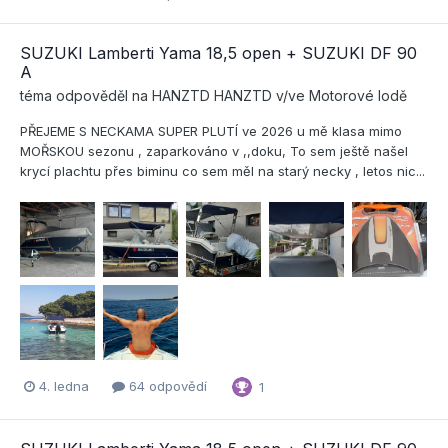
SUZUKI Lamberti Yama 18,5 open + SUZUKI DF 90
A
téma odpověděl na
HANZTD
HANZTD
v/ve
Motorové lodě
PŘEJEME S NECKAMA SUPER PLUTÍ ve 2026 u mě klasa mimo
MOŘSKOU sezonu , zaparkováno v ,,doku, To sem ještě našel
krycí plachtu přes biminu co sem měl na starý necky , letos nic...
4. ledna
64 odpovědí
1