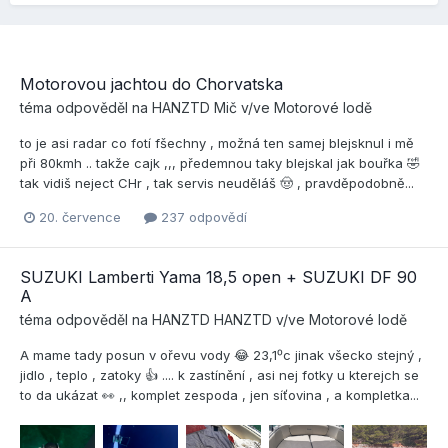
Motorovou jachtou do Chorvatska
téma odpověděl na
HANZTD
Mič
v/ve
Motorové lodě
to je asi radar co fotí fšechny , možná ten samej blejsknul i mě
při 80kmh .. takže cajk ,,, předemnou taky blejskal jak bouřka 🤣
tak vidiš neject CHr , tak servis neuděláš 🤠 , pravděpodobně...
20. července
237 odpovědí
SUZUKI Lamberti Yama 18,5 open + SUZUKI DF 90
A
téma odpověděl na
HANZTD
HANZTD
v/ve
Motorové lodě
A mame tady posun v ořevu vody 😂 23,1⁰c jinak všecko stejný ,
jidlo , teplo , zatoky 👍 .... k zastínění , asi nej fotky u kterejch se
to da ukázat 👀 ,, komplet zespoda , jen síťovina , a kompletka...