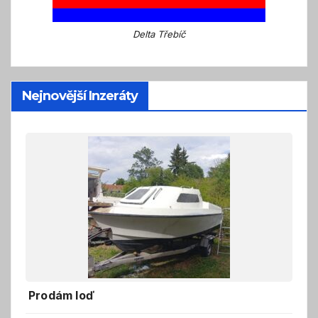
Delta Třebíč
Nejnovější Inzeráty
Prodám loď