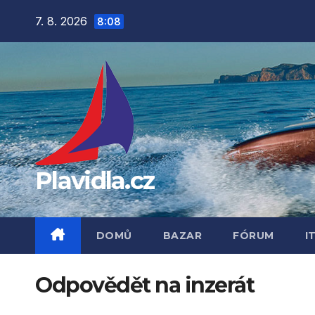
Přejít
7. 8. 2026
8:08
na
obsah
Plavidla.cz
DOMŮ
BAZAR
FÓRUM
I
Odpovědět na inzerát