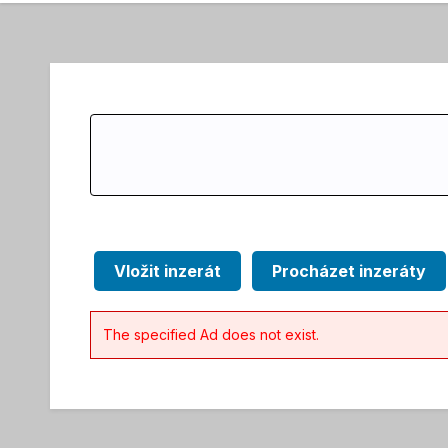
Search
for:
Vložit inzerát
Procházet inzeráty
The specified Ad does not exist.