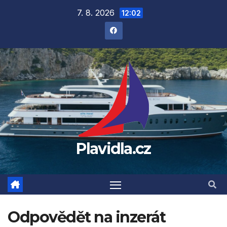
Přejít
7. 8. 2026
12:02
na
obsah
Plavidla.cz
Odpovědět na inzerát