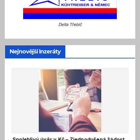
Delta Třebíč
Nejnovější Inzeráty
Spolehlivý úvěr v Kč – Zjednodušená žádost